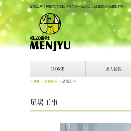
足場工事｜豊田市で水回りリフォームのことは株式会社MENJYUへ
HOME
求人情報
HOME
»
業務内容
»
足場工事
足場工事