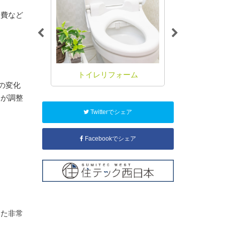
搬費など
ォーム
トイレリフォーム
お風呂
の変化
さが調整
Twitterでシェア
Facebookでシェア
また非常